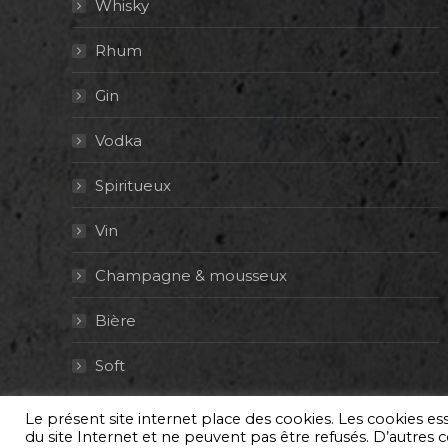
Whisky
Rhum
Gin
Vodka
Spiritueux
Vin
Champagne & mousseux
Bière
Soft
Le présent site internet place des cookies. Les cookies e
© By Poush
du site Internet et ne peuvent pas être refusés. D’autres co