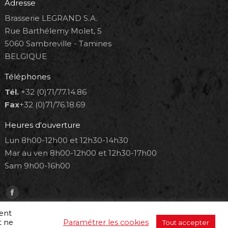
Adresse
Brasserie LEGRAND S.A.
Rue Barthélemy Molet, 5
5060 Sambreville - Tamines
BELGIQUE
Téléphones
Tél.
+32 (0)71/77.14.86
Fax
+32 (0)71/76.18.69
Heures d'ouverture
Lun 8h00-12h00 et 12h30-14h30
Mar au ven 8h00-12h00 et 12h30-17h00
Sam 9h00-16h00
Trouvez nous sur :
Facebook
page
ment
t ne
Paramétrer les cookies
Tout accepter
opens