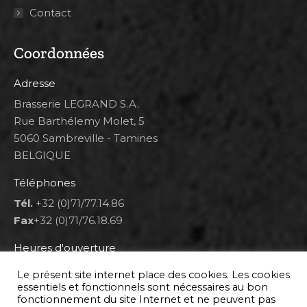
Contact
Coordonnées
Adresse
Brasserie LEGRAND S.A.
Rue Barthélemy Molet, 5
5060 Sambreville - Tamines
BELGIQUE
Téléphones
Tél.
+32 (0)71/77.14.86
Fax
+32 (0)71/76.18.69
Heures d'ouverture
Lun 8h00-12h00 et 12h30-14h30
Le présent site internet place des cookies. Les cookies
Mar au ven 8h00-12h00 et 12h30-17h00
essentiels et fonctionnels sont nécessaires au bon
fonctionnement du site Internet et ne peuvent pas
Sam 9h00-16h00