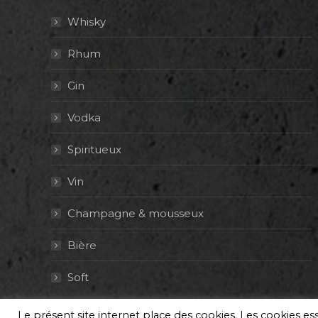
Whisky
Rhum
Gin
Vodka
Spiritueux
Vin
Champagne & mousseux
Bière
Soft
Le présent site internet place des cookies. Les cookies e