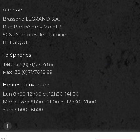
Adresse
Brasserie LEGRAND S.A.
Rue Barthélemy Molet, 5
5060 Sambreville - Tamines
BELGIQUE
Téléphones
Tél.
+32 (0)71/77.14.86
Fax
+32 (0)71/76.18.69
Heures d'ouverture
Lun 8h00-12h00 et 12h30-14h30
Mar au ven 8h00-12h00 et 12h30-17h00
Sam 9h00-16h00
Trouvez nous sur :
Facebook
page
ment