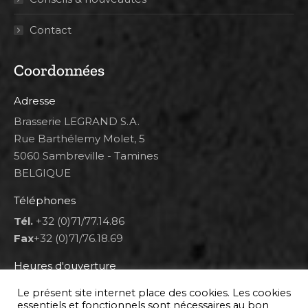
Contact
Coordonnées
Adresse
Brasserie LEGRAND S.A.
Rue Barthélemy Molet, 5
5060 Sambreville - Tamines
BELGIQUE
Téléphones
Tél.
+32 (0)71/77.14.86
Fax
+32 (0)71/76.18.69
Heures d'ouverture
Lun 8h00-12h00 et 12h30-14h30
Le présent site internet place des cookies. Les cookies
Mar au ven 8h00-12h00 et 12h30-17h00
essentiels et fonctionnels sont nécessaires au bon