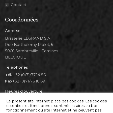
Contact
Coordonnées
Adresse
Brasserie LEGRAND S.A.
Rue Barthélemy Molet, 5
5060 Sambreville - Tamines
BELGIQUE
Téléphones
Tél.
+32 (0)71/77.14.86
Fax
+32 (0)71/76.18.69
Heures d'ouverture
Lun 8h00-12h00 et 12h30-14h30
Le présent site internet place des cookies. Les cookies
Mar au ven 8h00-12h00 et 12h30-17h00
essentiels et fonctionnels sont nécessaires au bon
fonctionnement du site Internet et ne peuvent pas
Sam 9h00-16h00