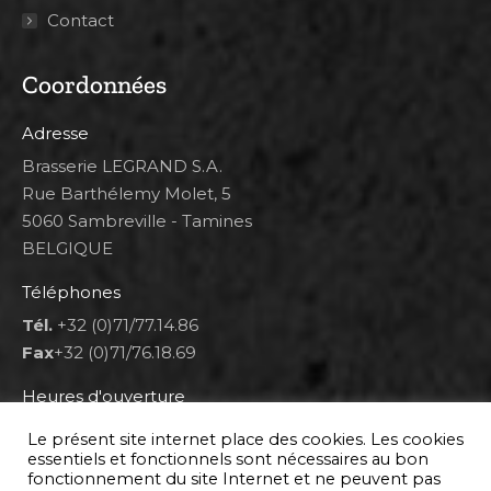
Contact
Coordonnées
Adresse
Brasserie LEGRAND S.A.
Rue Barthélemy Molet, 5
5060 Sambreville - Tamines
BELGIQUE
Téléphones
Tél.
+32 (0)71/77.14.86
Fax
+32 (0)71/76.18.69
Heures d'ouverture
Lun 8h00-12h00 et 12h30-14h30
Le présent site internet place des cookies. Les cookies
Mar au ven 8h00-12h00 et 12h30-17h00
essentiels et fonctionnels sont nécessaires au bon
fonctionnement du site Internet et ne peuvent pas
Sam 9h00-16h00