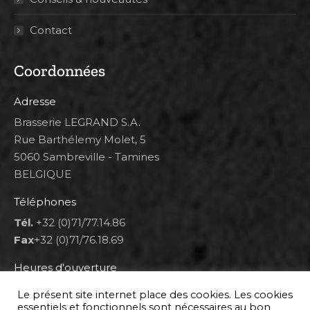
Contact
Coordonnées
Adresse
Brasserie LEGRAND S.A.
Rue Barthélemy Molet, 5
5060 Sambreville - Tamines
BELGIQUE
Téléphones
Tél.
+32 (0)71/77.14.86
Fax
+32 (0)71/76.18.69
Heures d'ouverture
Lun 8h00-12h00 et 12h30-14h30
Le présent site internet place des cookies. Les cookies
Mar au ven 8h00-12h00 et 12h30-17h00
essentiels et fonctionnels sont nécessaires au bon