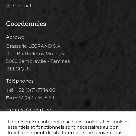
Contact
Coordonnées
Adresse
Brasserie LEGRAND S.A.
Rue Barthélemy Molet, 5
5060 Sambreville - Tamines
BELGIQUE
Téléphones
Tél.
+32 (0)71/77.14.86
Fax
+32 (0)71/76.18.69
Heures d'ouverture
Lun 8h00-12h00 et 12h30-14h30
Le présent site internet place des cookies. Les cookies
Mar au ven 8h00-12h00 et 12h30-17h00
essentiels et fonctionnels sont nécessaires au bon
fonctionnement du site Internet et ne peuvent pas
Sam 9h00-16h00