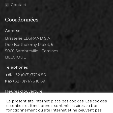
Contact
Coordonnées
Adresse
Brasserie LEGRAND S.A.
Rue Barthélemy Molet, 5
5060 Sambreville - Tamines
BELGIQUE
Téléphones
Tél.
+32 (0)71/77.14.86
Fax
+32 (0)71/76.18.69
Heures d'ouverture
Lun 8h00-12h00 et 12h30-14h30
Le présent site internet place des cookies. Les cookies
Mar au ven 8h00-12h00 et 12h30-17h00
essentiels et fonctionnels sont nécessaires au bon
fonctionnement du site Internet et ne peuvent pas
Sam 9h00-16h00