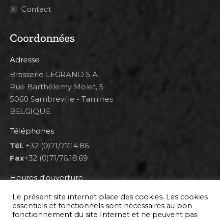
Contact
Coordonnées
Adresse
Brasserie LEGRAND S.A.
Rue Barthélemy Molet, 5
5060 Sambreville - Tamines
BELGIQUE
Téléphones
Tél.
+32 (0)71/77.14.86
Fax
+32 (0)71/76.18.69
Heures d'ouverture
Lun 8h00-12h00 et 12h30-14h30
Le présent site internet place des cookies. Les cookies
Mar au ven 8h00-12h00 et 12h30-17h00
essentiels et fonctionnels sont nécessaires au bon
fonctionnement du site Internet et ne peuvent pas
Sam 9h00-16h00