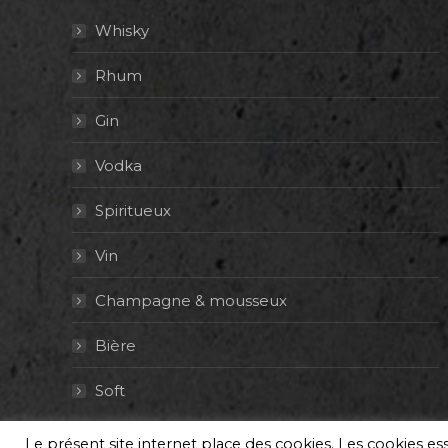
Whisky
Rhum
Gin
Vodka
Spiritueux
Vin
Champagne & mousseux
Bière
Soft
Le présent site internet place des cookies. Les cookies e