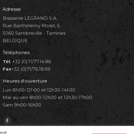
Adresse
Brasserie LEGRAND S.A.
Rue Barthélemy Molet, 5
5060 Sambreville - Tamines
BELGIQUE
Téléphones
Tél.
+32 (0)71/77.14.86
Fax
+32 (0)71/76.18.69
Heures d'ouverture
Lun 8h00-12h00 et 12h30-14h30
Mar au ven 8h00-12h00 et 12h30-17h00
Sam 9h00-16h00
Trouvez nous sur :
Facebook
page
ment