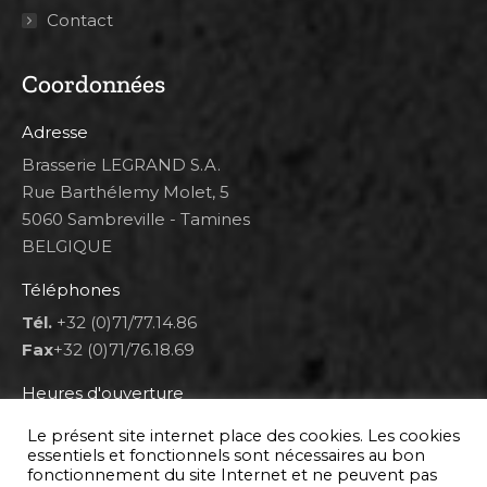
Contact
Coordonnées
Adresse
Brasserie LEGRAND S.A.
Rue Barthélemy Molet, 5
5060 Sambreville - Tamines
BELGIQUE
Téléphones
Tél.
+32 (0)71/77.14.86
Fax
+32 (0)71/76.18.69
Heures d'ouverture
Lun 8h00-12h00 et 12h30-14h30
Le présent site internet place des cookies. Les cookies
Mar au ven 8h00-12h00 et 12h30-17h00
essentiels et fonctionnels sont nécessaires au bon
fonctionnement du site Internet et ne peuvent pas
Sam 9h00-16h00