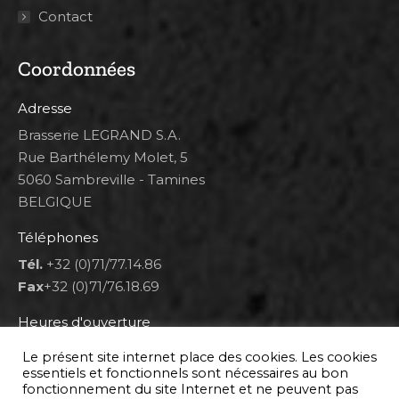
Contact
Coordonnées
Adresse
Brasserie LEGRAND S.A.
Rue Barthélemy Molet, 5
5060 Sambreville - Tamines
BELGIQUE
Téléphones
Tél.
+32 (0)71/77.14.86
Fax
+32 (0)71/76.18.69
Heures d'ouverture
Lun 8h00-12h00 et 12h30-14h30
Le présent site internet place des cookies. Les cookies
Mar au ven 8h00-12h00 et 12h30-17h00
essentiels et fonctionnels sont nécessaires au bon
fonctionnement du site Internet et ne peuvent pas
Sam 9h00-16h00