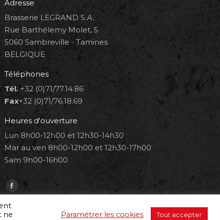
Adresse
Brasserie LEGRAND S.A.
Rue Barthélemy Molet, 5
5060 Sambreville - Tamines
BELGIQUE
Téléphones
Tél.
+32 (0)71/77.14.86
Fax
+32 (0)71/76.18.69
Heures d'ouverture
Lun 8h00-12h00 et 12h30-14h30
Mar au ven 8h00-12h00 et 12h30-17h00
Sam 9h00-16h00
Trouvez nous sur :
Facebook
page
ment
t ne
Paramétrer les cookies
Tout accepter
opens