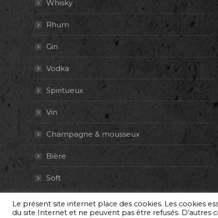
Whisky
Rhum
Gin
Vodka
Spiritueux
Vin
Champagne & mousseux
Bière
Soft
Le présent site internet place des cookies. Les cookies e
© By Poush
du site Internet et ne peuvent pas être refusés. D’autres co