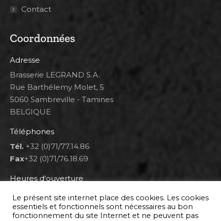
Contact
Coordonnées
Adresse
Brasserie LEGRAND S.A.
Rue Barthélemy Molet, 5
5060 Sambreville - Tamines
BELGIQUE
Téléphones
Tél.
+32 (0)71/77.14.86
Fax
+32 (0)71/76.18.69
Heures d'ouverture
Lun 8h00-12h00 et 12h30-14h30
Le présent site internet place des cookies. Les cookies
Mar au ven 8h00-12h00 et 12h30-17h00
essentiels et fonctionnels sont nécessaires au bon
fonctionnement du site Internet et ne peuvent pas
Sam 9h00-16h00