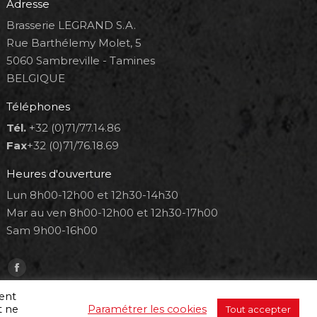
Adresse
Brasserie LEGRAND S.A.
Rue Barthélemy Molet, 5
5060 Sambreville - Tamines
BELGIQUE
Téléphones
Tél.
+32 (0)71/77.14.86
Fax
+32 (0)71/76.18.69
Heures d'ouverture
Lun 8h00-12h00 et 12h30-14h30
Mar au ven 8h00-12h00 et 12h30-17h00
Sam 9h00-16h00
Trouvez nous sur :
Facebook
page
ment
t ne
Paramétrer les cookies
Tout accepter
opens