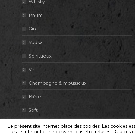
Whisky
Rhum
Gin
Vodka
Spiritueux
Vin
Champagne & mousseux
Bière
Soft
Le présent site internet place des cookies. Les cookies e
© By Poush
du site Internet et ne peuvent pas être refusés. D’autres co