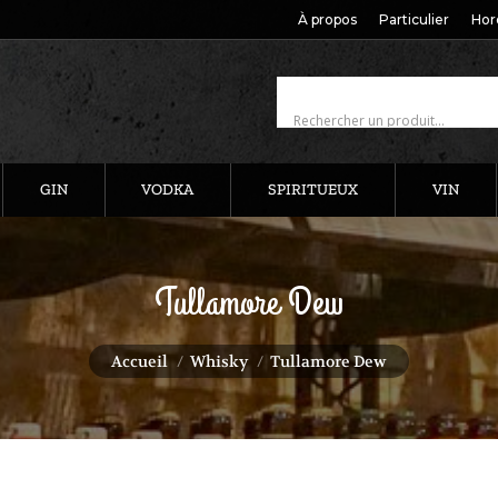
À propos
Particulier
Hor
GIN
VODKA
SPIRITUEUX
VIN
Tullamore Dew
Vous êtes ici :
Accueil
Whisky
Tullamore Dew