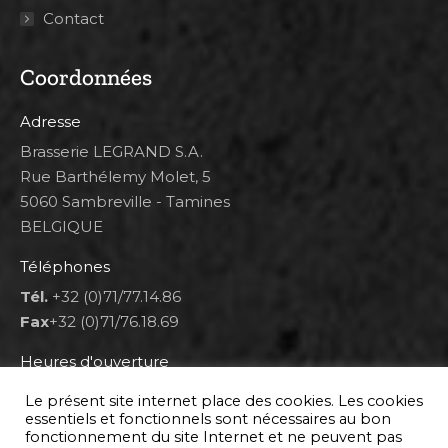
Contact
Coordonnées
Adresse
Brasserie LEGRAND S.A.
Rue Barthélemy Molet, 5
5060 Sambreville - Tamines
BELGIQUE
Téléphones
Tél.
+32 (0)71/77.14.86
Fax
+32 (0)71/76.18.69
Heures d'ouverture
Lun 8h00-12h00 et 12h30-14h30
Le présent site internet place des cookies. Les cookies
Mar au ven 8h00-12h00 et 12h30-17h00
essentiels et fonctionnels sont nécessaires au bon
fonctionnement du site Internet et ne peuvent pas
Sam 9h00-16h00