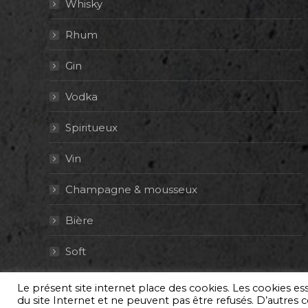
Whisky
Rhum
Gin
Vodka
Spiritueux
Vin
Champagne & mousseux
Bière
Soft
Le présent site internet place des cookies. Les cookies e
© By Poush
du site Internet et ne peuvent pas être refusés. D’autres co