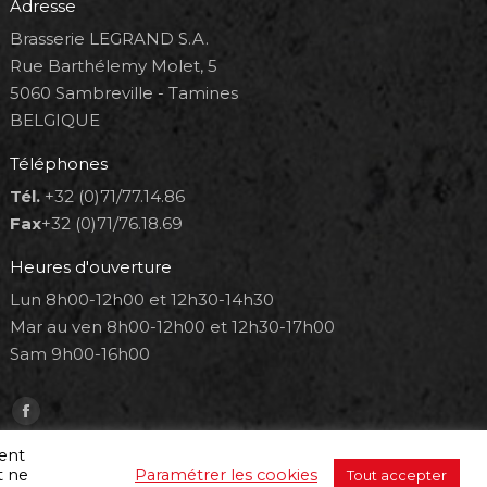
Adresse
Brasserie LEGRAND S.A.
Rue Barthélemy Molet, 5
5060 Sambreville - Tamines
BELGIQUE
Téléphones
Tél.
+32 (0)71/77.14.86
Fax
+32 (0)71/76.18.69
Heures d'ouverture
Lun 8h00-12h00 et 12h30-14h30
Mar au ven 8h00-12h00 et 12h30-17h00
Sam 9h00-16h00
Trouvez nous sur :
Facebook
page
ment
t ne
Paramétrer les cookies
Tout accepter
opens