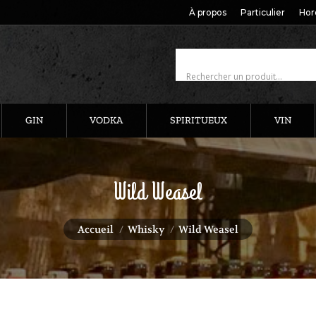
À propos
Particulier
Hor
GIN
VODKA
SPIRITUEUX
VIN
Wild Weasel
Vous êtes ici :
Accueil
Whisky
Wild Weasel