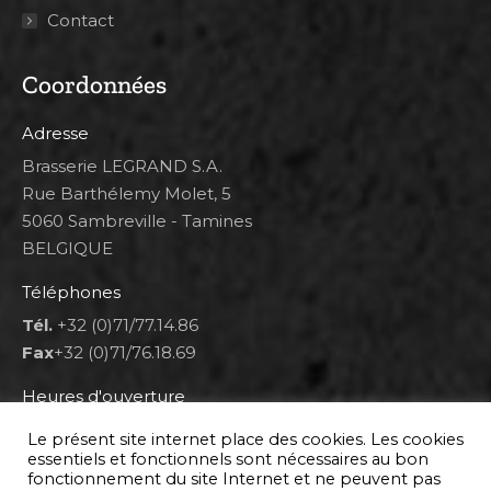
Contact
Coordonnées
Adresse
Brasserie LEGRAND S.A.
Rue Barthélemy Molet, 5
5060 Sambreville - Tamines
BELGIQUE
Téléphones
Tél.
+32 (0)71/77.14.86
Fax
+32 (0)71/76.18.69
Heures d'ouverture
Lun 8h00-12h00 et 12h30-14h30
Le présent site internet place des cookies. Les cookies
Mar au ven 8h00-12h00 et 12h30-17h00
essentiels et fonctionnels sont nécessaires au bon
fonctionnement du site Internet et ne peuvent pas
Sam 9h00-16h00