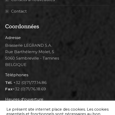
Contact
Coordonnées
Adresse
Brasserie LEGRAND S.A.
Rue Barthélemy Molet, 5
5060 Sambreville - Tamines
BELGIQUE
Téléphones
Tél.
+32 (0)71/77.14.86
Fax
+32 (0)71/76.18.69
Heures d'ouverture
Lun 8h00-12h00 et 12h30-14h30
Le présent site internet place des cookies. Les cookies
Mar au ven 8h00-12h00 et 12h30-17h00
essentiels et fonctionnels sont nécessaires au bon