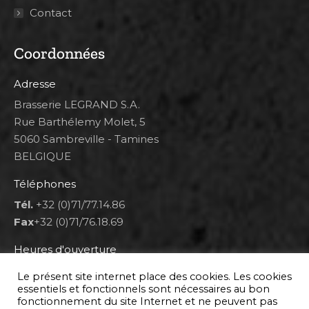
Contact
Coordonnées
Adresse
Brasserie LEGRAND S.A.
Rue Barthélemy Molet, 5
5060 Sambreville - Tamines
BELGIQUE
Téléphones
Tél.
+32 (0)71/77.14.86
Fax
+32 (0)71/76.18.69
Heures d'ouverture
Lun 8h00-12h00 et 12h30-14h30
Le présent site internet place des cookies. Les cookies
Mar au ven 8h00-12h00 et 12h30-17h00
essentiels et fonctionnels sont nécessaires au bon
fonctionnement du site Internet et ne peuvent pas
Sam 9h00-16h00