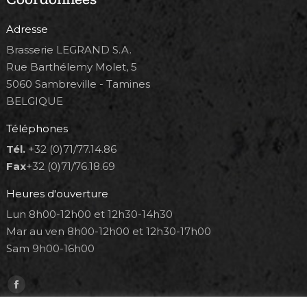
Adresse
Brasserie LEGRAND S.A.
Rue Barthélemy Molet, 5
5060 Sambreville - Tamines
BELGIQUE
Téléphones
Tél.
+32 (0)71/77.14.86
Fax
+32 (0)71/76.18.69
Heures d'ouverture
Lun 8h00-12h00 et 12h30-14h30
Mar au ven 8h00-12h00 et 12h30-17h00
Sam 9h00-16h00
Trouvez nous sur :
Facebook