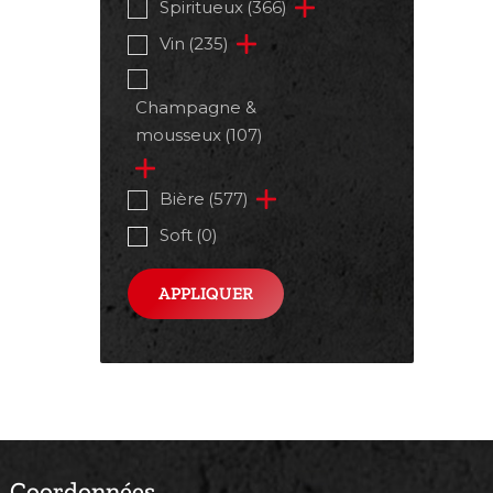
Spiritueux
(366)
Vin
(235)
Champagne &
mousseux
(107)
Bière
(577)
Soft
(0)
APPLIQUER
Coordonnées