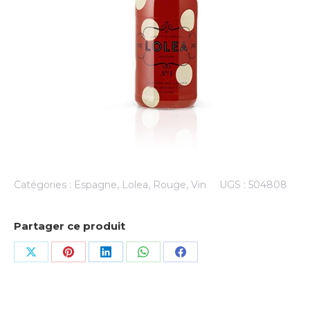
Catégories :
Espagne
,
Lolea
,
Rouge
,
Vin
UGS :
504808
Partager ce produit
Share
Share
Share
Share
Share
on
on
on
on
on
X
Pinterest
LinkedIn
WhatsApp
Facebook