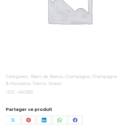
Catégories :
Blanc de Blancs
,
Champagne
,
Champagne
& mousseux
,
France
,
Jeeper
UGS :
460285
Partager ce produit
Share
Share
Share
Share
Share