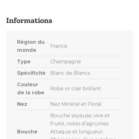
on
on
on
on
on
X
Pinterest
LinkedIn
WhatsApp
Facebook
Région du
France
monde
Type
Champagne
Spécificité
Blanc de Blancs
Couleur
Robe or clair brillant.
de la robe
Nez
Nez Minéral et Floral.
Bouche soyeuse, vive et
fruité, notes d’agrumes.
Bouche
Attaque et longueur.