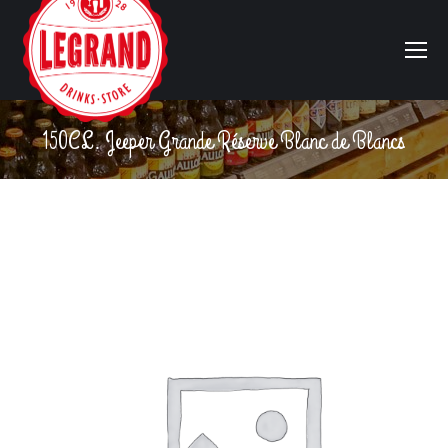
150CL. Jeeper Grande Réserve Blanc de Blancs
Vous êtes ici :