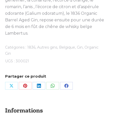
genévrier, la coriandre, l’écorce d’orange, le
romarin, l’anis , l’écorce de citron et d’aspérule
odorante (Galium odoratum), le 1836 Organic
Barrel Aged Gin, repose ensuite pour une durée
de 6 mois en fût de chêne de whisky belge
Lambertus.
Catégories :
1836
,
Autres gins
,
Belgique
,
Gin
,
Organic
Gin
UGS :
300021
Partager ce produit
Share
Share
Share
Share
Share
on
on
on
on
on
X
Pinterest
LinkedIn
WhatsApp
Facebook