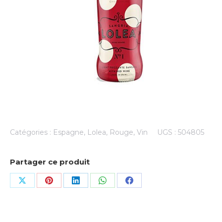
Catégories :
Espagne
,
Lolea
,
Rouge
,
Vin
UGS :
504805
Partager ce produit
Share
Share
Share
Share
Share
on
on
on
on
on
X
Pinterest
LinkedIn
WhatsApp
Facebook