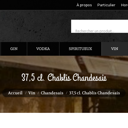
À propos
Particulier
Hor
GIN
VODKA
SPIRITUEUX
VIN
37,5 cl. Chablis Chandesais
Vous êtes ici :
Accueil
Vin
Chandesais
37,5 cl. Chablis Chandesais