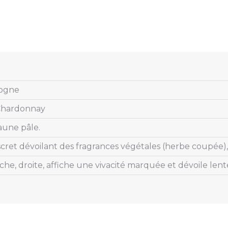
ogne
Chardonnay
aune pâle.
cret dévoilant des fragrances végétales (herbe coupée), f
che, droite, affiche une vivacité marquée et dévoile len