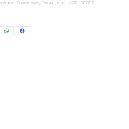
rgogne
,
Chandesais
,
France
,
Vin
UGS :
667216
re
Share
Share
on
on
kedIn
WhatsApp
Facebook