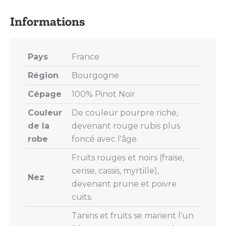
X
Pinterest
LinkedIn
WhatsApp
Facebook
Pays
France
Région
Bourgogne
Cépage
100% Pinot Noir
Couleur
De couleur pourpre riche,
de la
devenant rouge rubis plus
robe
foncé avec l'âge.
Fruits rouges et noirs (fraise,
cerise, cassis, myrtille),
Nez
devenant prune et poivre
cuits.
Tanins et fruits se marient l'un