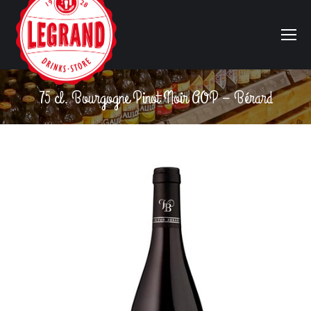
75 cl. Bourgogne Pinot Noir AOP – Bérard
Vous êtes ici :