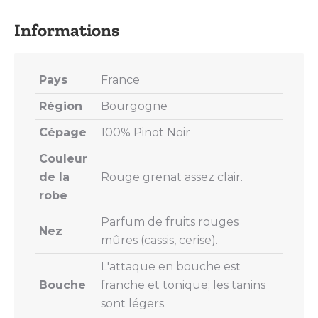
X
Pinterest
LinkedIn
WhatsApp
Facebook
Pays
France
Région
Bourgogne
Cépage
100% Pinot Noir
Couleur
de la
Rouge grenat assez clair.
robe
Parfum de fruits rouges
Nez
mûres (cassis, cerise).
L'attaque en bouche est
Bouche
franche et tonique; les tanins
sont légers.