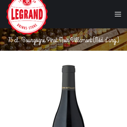
75 cl. Bourgogne Pinot Noir Villamont (Méd.d’arg.)
Vous êtes ici :