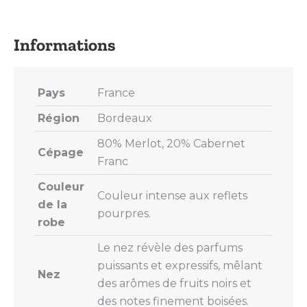
on
on
on
on
on
X
Pinterest
LinkedIn
WhatsApp
Facebook
Pays
France
Région
Bordeaux
80% Merlot, 20% Cabernet
Cépage
Franc
Couleur
Couleur intense aux reflets
de la
pourpres.
robe
Le nez révèle des parfums
puissants et expressifs, mêlant
Nez
des arômes de fruits noirs et
des notes finement boisées.