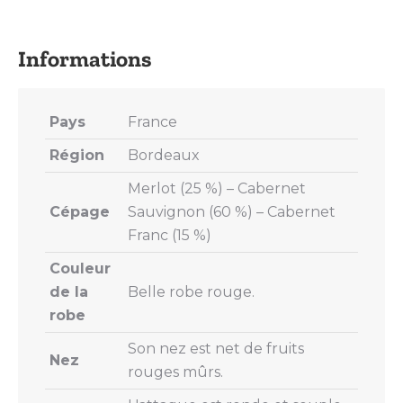
on
on
on
on
on
X
Pinterest
LinkedIn
WhatsApp
Facebook
Pays
France
Région
Bordeaux
Merlot (25 %) – Cabernet
Cépage
Sauvignon (60 %) – Cabernet
Franc (15 %)
Couleur
de la
Belle robe rouge.
robe
Son nez est net de fruits
Nez
rouges mûrs.