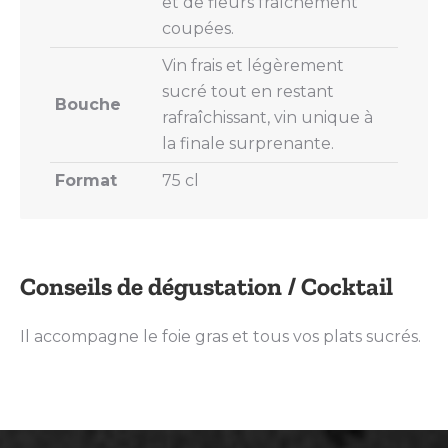
et de fleurs fraîchement
coupées.
Vin frais et légèrement
sucré tout en restant
Bouche
rafraîchissant, vin unique à
la finale surprenante.
Format
75 cl
Conseils de dégustation / Cocktail
Il accompagne le foie gras et tous vos plats sucrés.