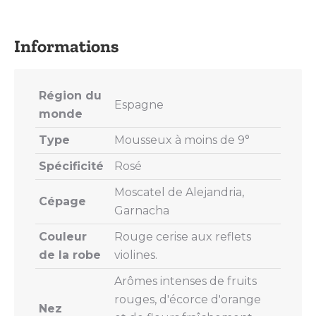
on
on
on
on
on
X
Pinterest
LinkedIn
WhatsApp
Facebook
Région du
Espagne
monde
Type
Mousseux à moins de 9°
Spécificité
Rosé
Moscatel de Alejandria,
Cépage
Garnacha
Couleur
Rouge cerise aux reflets
de la robe
violines.
Arômes intenses de fruits
rouges, d'écorce d'orange
Nez