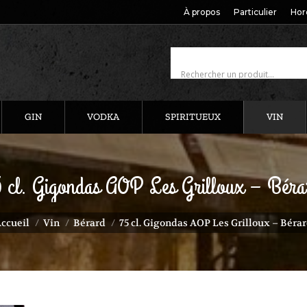
À propos
Particulier
Hor
GIN
VODKA
SPIRITUEUX
VIN
5 cl. Gigondas AOP Les Grilloux – Béra
 êtes ici :
ccueil
Vin
Bérard
75 cl. Gigondas AOP Les Grilloux – Béra