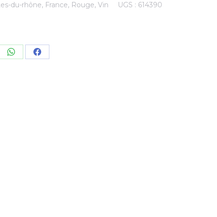
es-du-rhône
,
France
,
Rouge
,
Vin
UGS :
614390
re
Share
Share
on
on
kedIn
WhatsApp
Facebook