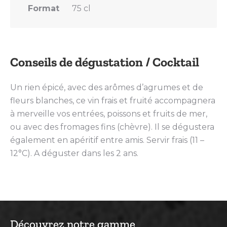
Format
75 cl
Conseils de dégustation / Cocktail
Un rien épicé, avec des arômes d’agrumes et de
fleurs blanches, ce vin frais et fruité accompagnera
à merveille vos entrées, poissons et fruits de mer,
ou avec des fromages fins (chèvre). Il se dégustera
également en apéritif entre amis. Servir frais (11 –
12°C). A déguster dans les 2 ans.
Découvrez notre gamme