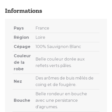
X
Pinterest
LinkedIn
WhatsApp
Facebook
Pays
France
Région
Loire
Cépage
100% Sauvignon Blanc
Couleur
Belle couleur dorée aux
de la
reflets verts pâles.
robe
Des arômes de buis mêlés de
Nez
coing et de fougère.
Belle rondeur en bouche
Bouche
avec une persistance
d'agrumes.