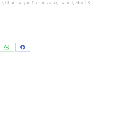
ne
,
Champagne & mousseux
,
France
,
Moët &
re
Share
Share
on
on
kedIn
WhatsApp
Facebook