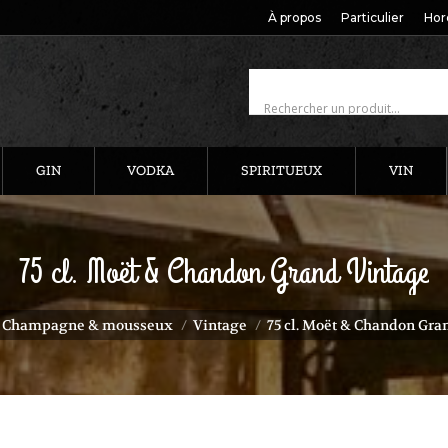
À propos
Particulier
Hor
GIN
VODKA
SPIRITUEUX
VIN
75 cl. Moët & Chandon Grand Vintage
i :
Champagne & mousseux
Vintage
75 cl. Moët & Chandon Gra