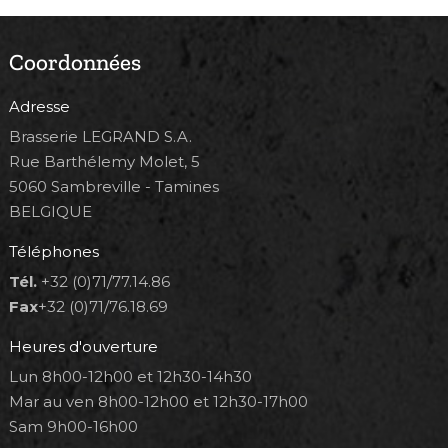
Coordonnées
Adresse
Brasserie LEGRAND S.A.
Rue Barthélemy Molet, 5
5060 Sambreville - Tamines
BELGIQUE
Téléphones
Tél.
+32 (0)71/77.14.86
Fax
+32 (0)71/76.18.69
Heures d'ouverture
Lun 8h00-12h00 et 12h30-14h30
Mar au ven 8h00-12h00 et 12h30-17h00
Sam 9h00-16h00