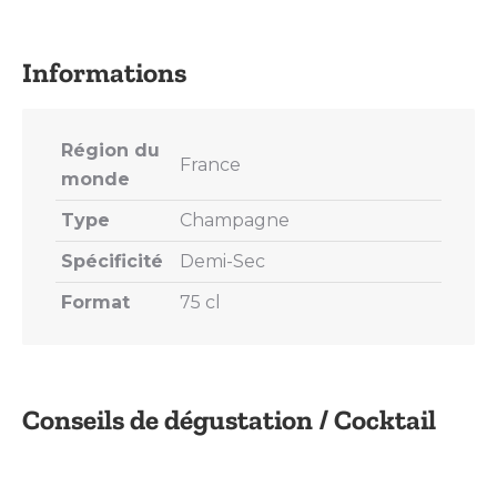
on
on
on
on
on
X
Pinterest
LinkedIn
WhatsApp
Facebook
Région du
France
monde
Type
Champagne
Spécificité
Demi-Sec
Format
75 cl
Conseils de dégustation / Cocktail