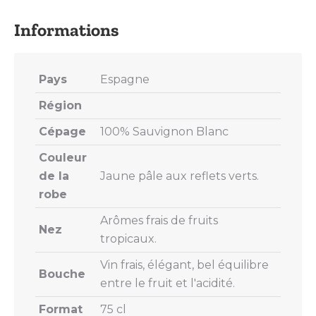
X
Pinterest
LinkedIn
WhatsApp
Facebook
Pays
Espagne
Région
Cépage
100% Sauvignon Blanc
Couleur
de la
Jaune pâle aux reflets verts.
robe
Arômes frais de fruits
Nez
tropicaux.
Vin frais, élégant, bel équilibre
Bouche
entre le fruit et l'acidité.
Format
75 cl