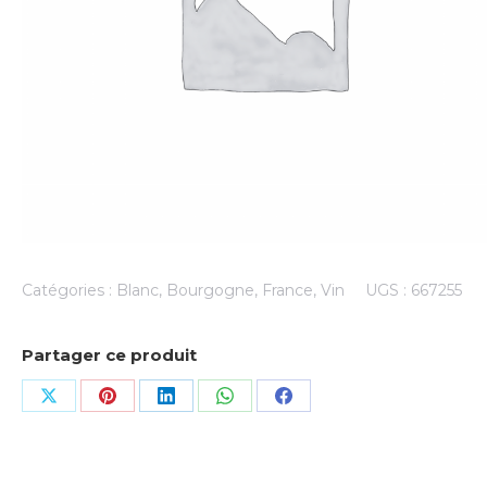
Catégories :
Blanc
,
Bourgogne
,
France
,
Vin
UGS :
667255
Partager ce produit
Share
Share
Share
Share
Share
on
on
on
on
on
X
Pinterest
LinkedIn
WhatsApp
Facebook