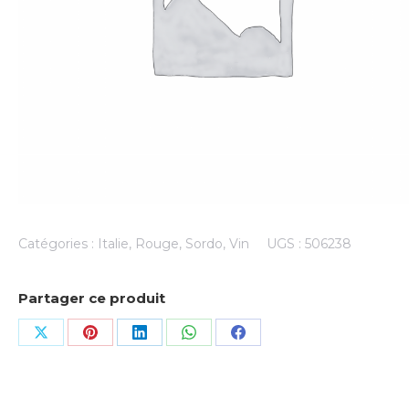
Catégories :
Italie
,
Rouge
,
Sordo
,
Vin
UGS :
506238
Partager ce produit
Share
Share
Share
Share
Share
on
on
on
on
on
X
Pinterest
LinkedIn
WhatsApp
Facebook