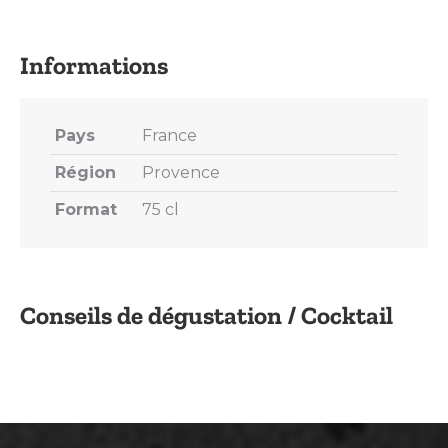
on
on
on
on
on
X
Pinterest
LinkedIn
WhatsApp
Facebook
Pays
France
Région
Provence
Format
75 cl
Conseils de dégustation / Cocktail