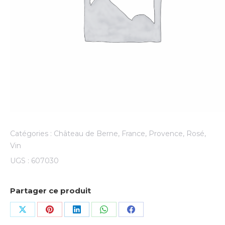
Catégories :
Château de Berne
,
France
,
Provence
,
Rosé
,
Vin
UGS :
607030
Partager ce produit
Share
Share
Share
Share
Share