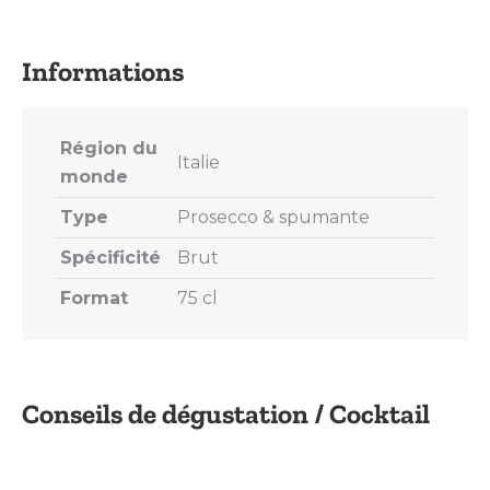
on
on
on
on
on
X
Pinterest
LinkedIn
WhatsApp
Facebook
Région du
Italie
monde
Type
Prosecco & spumante
Spécificité
Brut
Format
75 cl
Conseils de dégustation / Cocktail