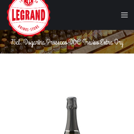
75cl. Dogarina Prosecco DOC Treviso Extra Dry
Vous êtes ici :