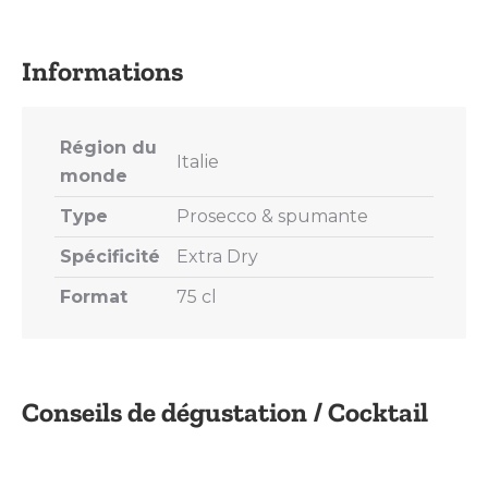
on
on
on
on
on
X
Pinterest
LinkedIn
WhatsApp
Facebook
Région du
Italie
monde
Type
Prosecco & spumante
Spécificité
Extra Dry
Format
75 cl
Conseils de dégustation / Cocktail