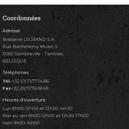
Coordonnées
Adresse
Brasserie LEGRAND S.A.
Rue Barthélemy Molet, 5
5060 Sambreville - Tamines
BELGIQUE
Téléphones
Tél.
+32 (0)71/77.14.86
Fax
+32 (0)71/76.18.69
Heures d'ouverture
Lun 8h00-12h00 et 12h30-14h30
Mar au ven 8h00-12h00 et 12h30-17h00
Sam 9h00-16h00