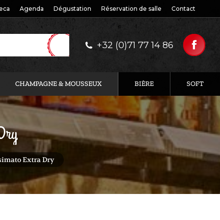
eca
Agenda
Dégustation
Réservation de salle
Contact
+32 (0)71 77 14 86
CHAMPAGNE & MOUSSEUX
BIÈRE
SOFT
 Dry
simato Extra Dry