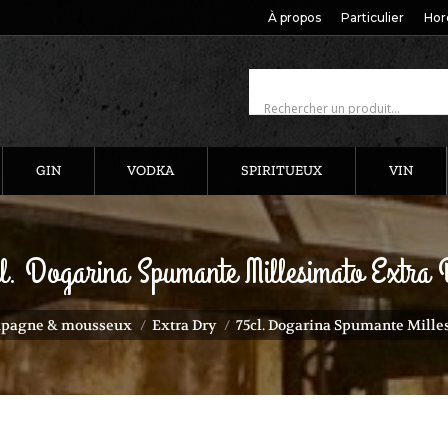
À propos
Particulier
Hor
GIN
VODKA
SPIRITUEUX
VIN
l. Dogarina Spumante Millesimato Extra
pagne & mousseux
Extra Dry
75cl. Dogarina Spumante Mille