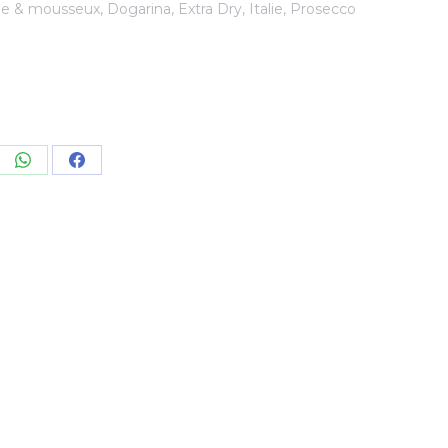
e & mousseux
,
Dogarina
,
Extra Dry
,
Italie
,
Prosecco
re
Share
Share
on
on
kedIn
WhatsApp
Facebook