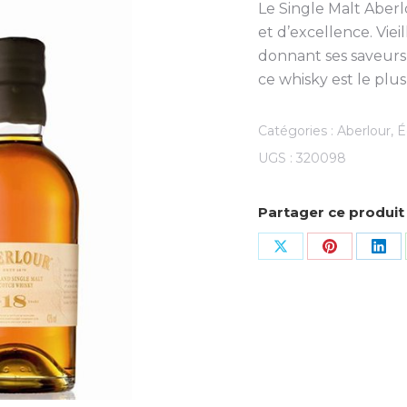
Le Single Malt Aberl
et d’excellence. Viei
donnant ses saveurs
ce whisky est le plu
Catégories :
Aberlour
,
É
UGS :
320098
Partager ce produit
Share
Share
Sha
on
on
on
X
Pinterest
Lin