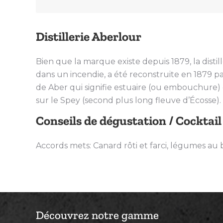
Distillerie Aberlour
Bien que la marque existe depuis 1879, la distil
dans un incendie, a été reconstruite en 1879 pa
de Aber qui signifie estuaire (ou embouchure) e
sur le Spey (second plus long fleuve d’Écosse)
Conseils de dégustation / Cocktail
Accords mets: Canard rôti et farci, légumes au
Découvrez notre gamme