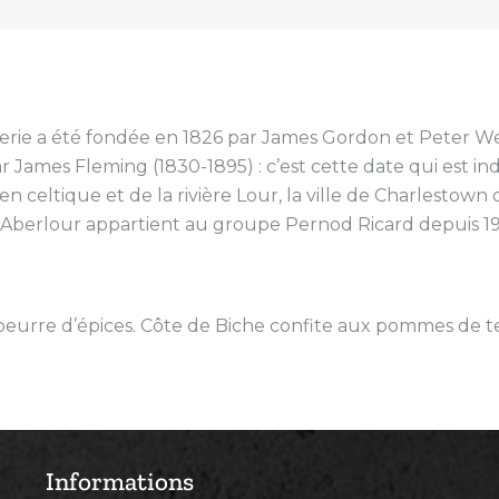
lerie a été fondée en 1826 par James Gordon et Peter Weir. 
r James Fleming (1830-1895) : c’est cette date qui est in
n celtique et de la rivière Lour, la ville de Charlestow
. Aberlour appartient au groupe Pernod Ricard depuis 19
 beurre d’épices. Côte de Biche confite aux pommes de te
Informations