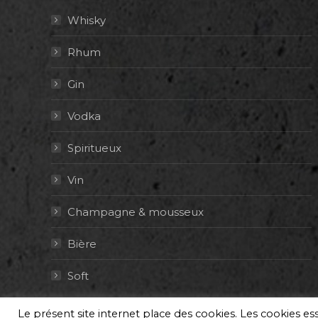
Whisky
Rhum
Gin
Vodka
Spiritueux
Vin
Champagne & mousseux
Bière
Soft
Le présent site internet place des cookies. Les cookies e