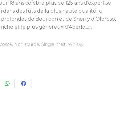
our 18 ans célèbre plus de 125 ans d’expertise
lli dans des fûts de la plus haute qualité lui
 profondes de Bourbon et de Sherry d’Oloroso,
s riche et le plus généreux d’Aberlour.
cosse
,
Non tourbé
,
Single malt
,
Whisky
re
Share
Share
on
on
kedIn
WhatsApp
Facebook