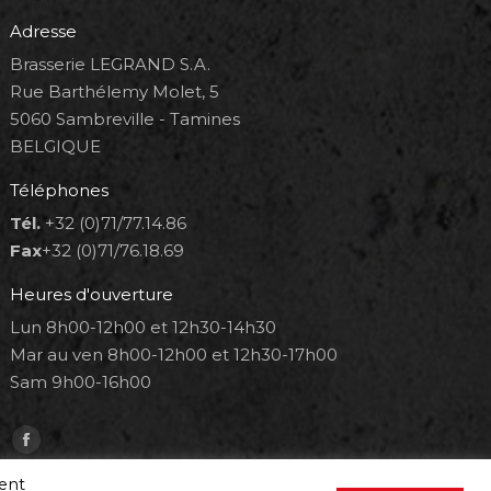
Adresse
Brasserie LEGRAND S.A.
Rue Barthélemy Molet, 5
5060 Sambreville - Tamines
BELGIQUE
Téléphones
Tél.
+32 (0)71/77.14.86
Fax
+32 (0)71/76.18.69
Heures d'ouverture
Lun 8h00-12h00 et 12h30-14h30
Mar au ven 8h00-12h00 et 12h30-17h00
Sam 9h00-16h00
Trouvez nous sur :
Facebook
page
ment