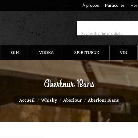
À propos
Particulier
Hor
GIN
VODKA
SPIRITUEUX
VIN
Aberlour 18ans
Vous êtes ici :
Accueil
Whisky
Aberlour
Aberlour 18ans