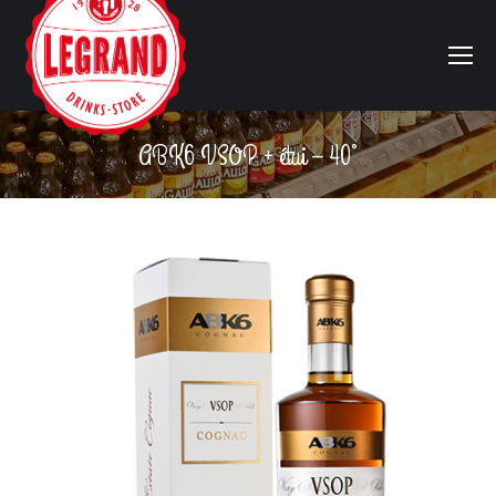
ABK6 VSOP + étui – 40°
Vous êtes ici :