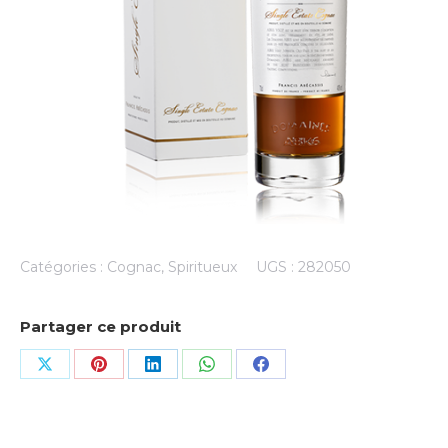
Catégories :
Cognac
,
Spiritueux
UGS :
282050
Partager ce produit
Share
Share
Share
Share
Share
on
on
on
on
on
X
Pinterest
LinkedIn
WhatsApp
Facebook