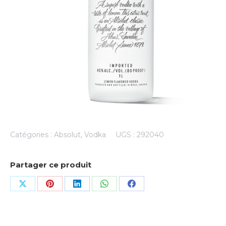
Catégories :
Absolut
,
Vodka
UGS :
292040
Partager ce produit
Share
Share
Share
Share
Share
on
on
on
on
on
X
Pinterest
LinkedIn
WhatsApp
Facebook