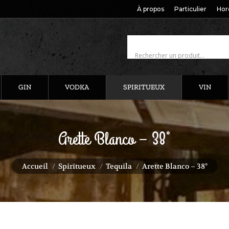
À propos
Particulier
Hor
GIN
VODKA
SPIRITUEUX
VIN
Arette Blanco – 38°
Vous êtes ici :
Accueil
Spiritueux
Tequila
Arette Blanco – 38°