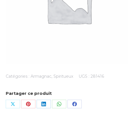
Catégories :
Armagnac
,
Spiritueux
UGS :
281416
Partager ce produit
Share
Share
Share
Share
Share
on
on
on
on
on
X
Pinterest
LinkedIn
WhatsApp
Facebook