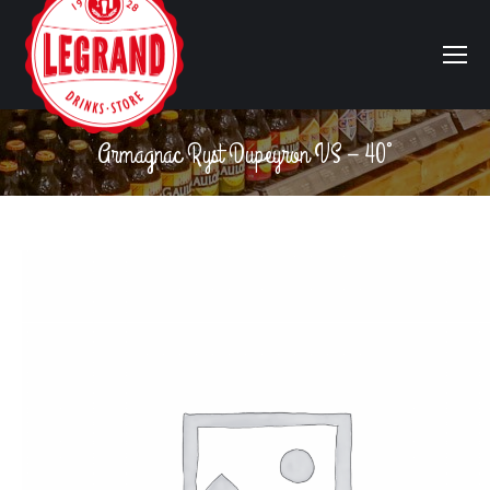
Armagnac Ryst Dupeyron VS – 40°
Vous êtes ici :