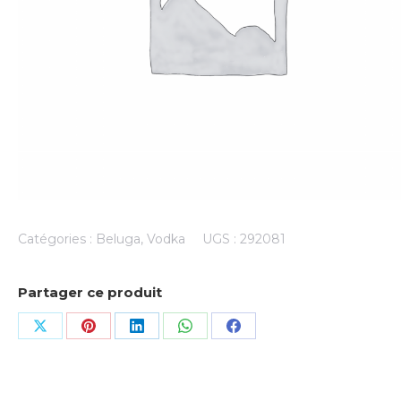
Catégories :
Beluga
,
Vodka
UGS :
292081
Partager ce produit
Share
Share
Share
Share
Share
on
on
on
on
on
X
Pinterest
LinkedIn
WhatsApp
Facebook