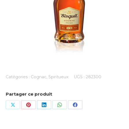
Catégories :
Cognac
,
Spiritueux
UGS :
282300
Partager ce produit
Share
Share
Share
Share
Share
on
on
on
on
on
X
Pinterest
LinkedIn
WhatsApp
Facebook